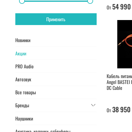
54 990
От
Применить
Новинки
Акции
PRO Audio
Кабель питани
Автозвук
Angel BASTEI 
DC Cable
Все товары
Бренды
38 950
От
Наушники
Акустика, колонки, сабвуферы