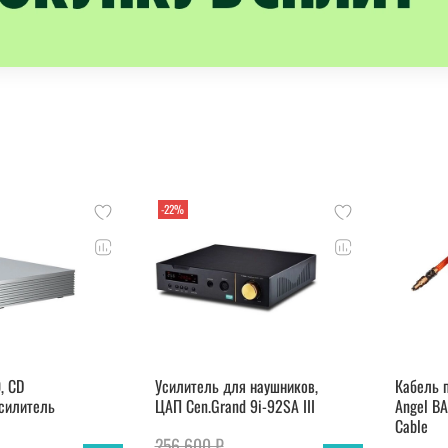
-22%
, CD
Усилитель для наушников,
Кабель п
силитель
ЦАП Cen.Grand 9i-92SA III
Angel BA
Cable
256 600 ₽