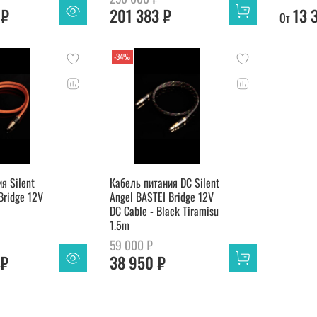
 ₽
201 383 ₽
13 
От
-34%
я Silent
Кабель питания DC Silent
Bridge 12V
Angel BASTEI Bridge 12V
DC Cable - Black Tiramisu
1.5m
59 000 ₽
 ₽
38 950 ₽