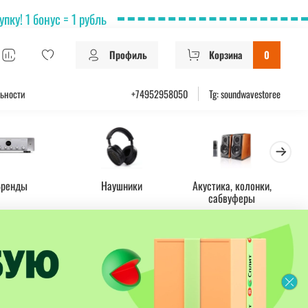
ку! 1 бонус = 1 рубль
Профиль
Корзина
0
ьности
+74952958050
Tg: soundwavestoree
Бренды
Наушники
Акустика, колонки,
Ус
сабвуферы