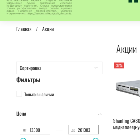
Главная
Акции
Акции
-33%
Фильтры
Только в наличии
Цена
Shanling CA80
медиаплеер-у
—
от
до