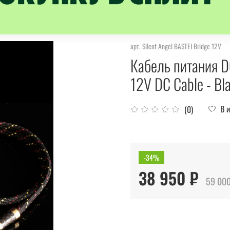
арт.
Silent Angel BASTEI Bridge 12V
Кабель питания DC
12V DC Cable - Bl
В 
(0)
-34%
38 950 ₽
59 000