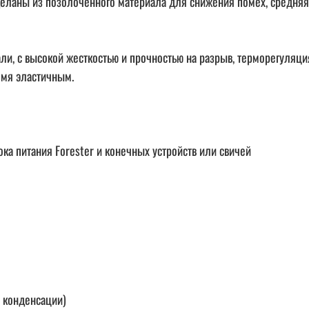
 сделаны из позолоченного материала для снижения помех, средняя
али, с высокой жесткостью и прочностью на разрыв, терморегуляци
емя эластичным.
ока питания Forester и конечных устройств или свичей
 конденсации)