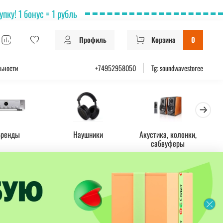
ку! 1 бонус = 1 рубль
Профиль
Корзина
0
ьности
+74952958050
Tg: soundwavestoree
Бренды
Наушники
Акустика, колонки,
Ус
сабвуферы