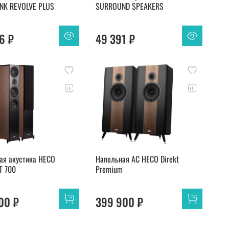
NK REVOLVE PLUS
SURROUND SPEAKERS
6 ₽
49 391 ₽
ая акустика HECO
Напольная АС HECO Direkt
T 700
Premium
00 ₽
399 900 ₽