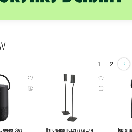
AV
1
2
колонка Bose
Напольная подставка для
Портати