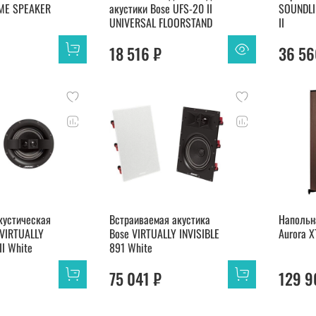
ME SPEAKER
акустики Bose UFS-20 II
SOUNDLI
UNIVERSAL FLOORSTAND
II
18 516 ₽
36 56
кустическая
Встраиваемая акустика
Напольн
 VIRTUALLY
Bose VIRTUALLY INVISIBLE
Aurora X
II White
891 White
75 041 ₽
129 9