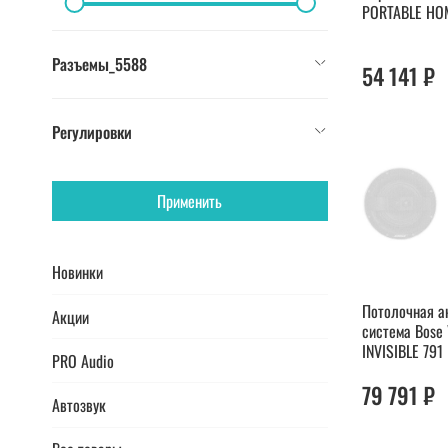
PORTABLE HO
Разъемы_5588
54 141 ₽
Регулировки
Применить
Новинки
Потолочная а
Акции
система Bose
INVISIBLE 791 
PRO Audio
79 791 ₽
Автозвук