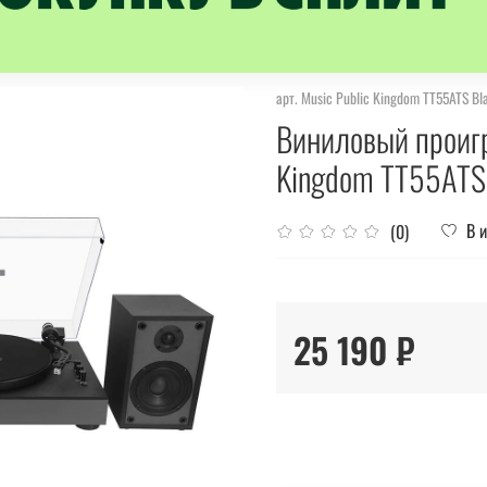
арт.
Music Public Kingdom TT55ATS Bl
Виниловый проигр
Kingdom TT55ATS
В 
(0)
25 190 ₽