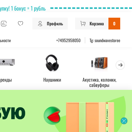
ку! 1 бонус = 1 рубль
Профиль
Корзина
0
ьности
+74952958050
Tg: soundwavestoree
Бренды
Наушники
Акустика, колонки,
Ус
сабвуферы