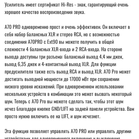
Усилитель имеет сертификат Hi-Res - знак, гарантирующий очень
хорошее качество воспроизведения звука.
A70 PRO одновременно прост и очень эффективен. Он включает в
себя набор балансных XLR и стерео RCA, но с возможностью
соединения A70PRO с Ext90 вы можете получить в общей
сложности 4 балансных XLR-входа и 2 RCA-входа. На стороне
выхода доступны три разъема: балансный выход 4,4 мм джек,
выход 6,35 джек и 4-контактный выход XLR. Для функции
предусилителя также есть выход RCA и выход XLR. A70 Pro может
достигать выходной мощности до 17000 мВт при сохранении
низкого уровня искажений. При одновременном использовании
нескольких устройств в комбинации это может вызвать некоторый
шум. Теперь с A70 Pro вы можете сделать так, чтобы этот шум
исчез благодаря кнопке GND/LIFT на задней панели устройства. Вам
просто нужно включить ее на LIFT, и шум исчезнет.
Эта функция позволяет управлять A70 PRO или управлять другими
устройствами для одновременного включения и выключения.