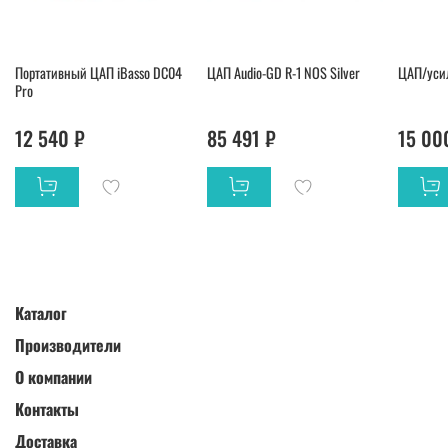
Портативный ЦАП iBasso DC04
ЦАП Audio-GD R-1 NOS Silver
ЦАП/усил
Pro
12 540 ₽
85 491 ₽
15 00
Каталог
Производители
О компании
Контакты
Доставка