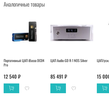
Аналогичные товары
Портативный ЦАП iBasso DC04
ЦАП Audio-GD R-1 NOS Silver
ЦАП/усил
Pro
12 540 ₽
85 491 ₽
15 00