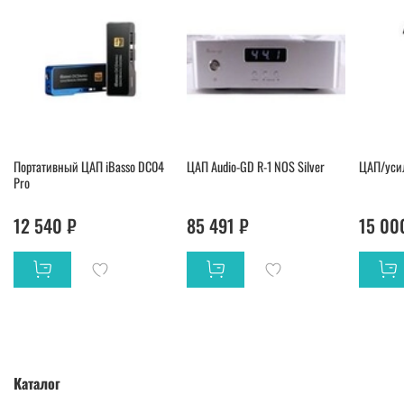
Портативный ЦАП iBasso DC04
ЦАП Audio-GD R-1 NOS Silver
ЦАП/усил
Pro
12 540 ₽
85 491 ₽
15 00
Каталог