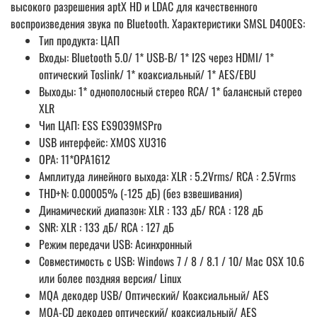
высокого разрешения aptX HD и LDAC для качественного
воспроизведения звука по Bluetooth. Характеристики SMSL D400ES:
Тип продукта: ЦАП
Входы: Bluetooth 5.0/ 1* USB-B/ 1* I2S через HDMI/ 1*
оптический Toslink/ 1* коаксиальный/ 1* AES/EBU
Выходы: 1* однополосный стерео RCA/ 1* балансный стерео
XLR
Чип ЦАП: ESS ES9039MSPro
USB интерфейс: XMOS XU316
OPA: 11*OPA1612
Амплитуда линейного выхода: XLR : 5.2Vrms/ RCA : 2.5Vrms
THD+N: 0.00005% (-125 дБ) (без взвешивания)
Динамический диапазон: XLR : 133 дБ/ RCA : 128 дБ
SNR: XLR : 133 дБ/ RCA : 127 дБ
Режим передачи USB: Асинхронный
Совместимость с USB: Windows 7 / 8 / 8.1 / 10/ Mac OSX 10.6
или более поздняя версия/ Linux
MQA декодер USB/ Оптический/ Коаксиальный/ AES
MQA-CD декодер оптический/ коаксиальный/ AES