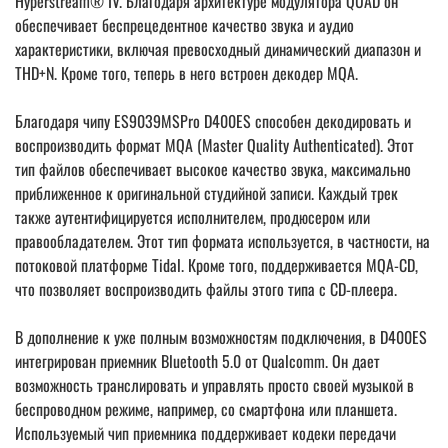
Hyperstream® IV. Благодаря архитектуре модулятора QUAD он
обеспечивает беспрецедентное качество звука и аудио
характеристики, включая превосходный динамический диапазон и
THD+N. Кроме того, теперь в него встроен декодер MQA.
Благодаря чипу ES9039MSPro D400ES способен декодировать и
воспроизводить формат MQA (Master Quality Authenticated). Этот
тип файлов обеспечивает высокое качество звука, максимально
приближенное к оригинальной студийной записи. Каждый трек
также аутентифицируется исполнителем, продюсером или
правообладателем. Этот тип формата используется, в частности, на
потоковой платформе Tidal. Кроме того, поддерживается MQA-CD,
что позволяет воспроизводить файлы этого типа с CD-плеера.
В дополнение к уже полным возможностям подключения, в D400ES
интегрирован приемник Bluetooth 5.0 от Qualcomm. Он дает
возможность транслировать и управлять просто своей музыкой в
беспроводном режиме, например, со смартфона или планшета.
Используемый чип приемника поддерживает кодеки передачи