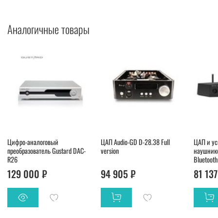
Аналогичные товары
Цифро-аналоговый
ЦАП Audio-GD D-28.38 Full
ЦАП и ус
преобразователь Gustard DAC-
version
наушнико
R26
Bluetooth
129 000 ₽
94 905 ₽
81 137