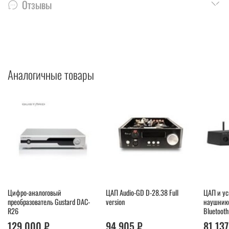
Отзывы
Аналогичные товары
Цифро-аналоговый
ЦАП Audio-GD D-28.38 Full
ЦАП и ус
преобразователь Gustard DAC-
version
наушнико
R26
Bluetooth
129 000 ₽
94 905 ₽
81 137