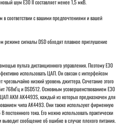
новый шум E30 II составляет менее 1,5 мкВ.
ом в соответствии с вашими предпочтениями и вашей
этом режиме сигналы DSD обходят плавное приглушение
 помощью пульта дистанционного управления. Поэтому E30
ффективно использовать ЦАП. Он связан с интерфейсом
т чрезвычайно низкий уровень джиттера. Сочетание этого
бит 768кГц и DSD512. Основным усовершенствованием E30
па ЦАП AKM AK4493S, каждый из которых предназначен для
твованием чипа AK4493. Они также используют фирменную
5 В постоянного тока. Его можно использовать практически
и выводит сообщение об ошибке в случае плохого питания.