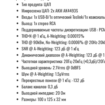
Тип продукта: ЦАП
Микросхема ЦАП: 2x AKM AK4493S
Входы: 1x USB-B/1x оптический Toslink/1x коаксиал
Выход: 1x стерео RCA
Поддерживаемые частоты дискретизации: USB : PCM д
THD+N @ 1 кГц, A-Weighting: 0.00015%
THD @ 90kBw, No-Weighting: 0.0006% @ 20Hz-20k
SNR @ A-Weighting: 123 дБ @ 1 кГц
Динамический диапазон @ A-Weighting: 123 дБ @ 1
Частотная характеристика: 20Гц-20кГц (±0,3дБ)/20Г
Выходной уровень: 2.1Vrms @ 0dBFS
Шум @ A-Weighting: 1.5µVrms
Перекрестные помехи @ 1 кГц: -132 дБ
Баланс каналов: 0,3 дБ
Выходной импеданс: 20 Ом
Размеры: 100 x 125 x 32 мм