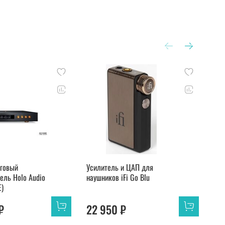
говый
Усилитель и ЦАП для
Ци
ель Holo Audio
наушников iFi Go Blu
пре
E)
Aud
₽
22 950 ₽
24