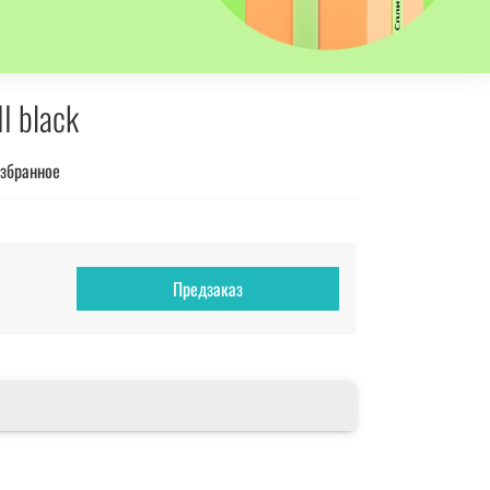
I black
избранное
Предзаказ