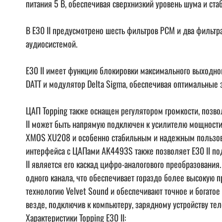
питания 5 В, обеспечивая сверхнизкий уровень шума и ста
В E30 II предусмотрено шесть фильтров PCM и два фильтр
аудиосистемой.
E30 II имеет функцию блокировки максимального выходног
DATT и модулятор Delta Sigma, обеспечивая оптимальные 
ЦАП Topping также оснащен регулятором громкости, позво
II может быть напрямую подключен к усилителю мощности 
XMOS XU208 и особенно стабильным и надежным пользоват
интерфейса с ЦАПами AK4493S также позволяет E30 II по
II является его каскад цифро-аналогового преобразован
одного канала, что обеспечивает гораздо более высокую 
технологию Velvet Sound и обеспечивают точное и богатое 
везде, подключив к компьютеру, зарядному устройству те
Характеристики Topping E30 II: