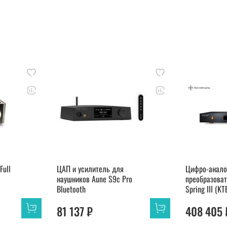
Full
ЦАП и усилитель для
Цифро-анало
наушников Aune S9c Pro
преобразоват
Bluetooth
Spring III (KT
81 137 ₽
408 405 