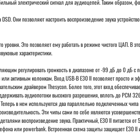
бильный электрический сигнал для аудиоцепей. Таким образом, фо
а DSD. Они позволяют настроить воспроизведение звука устройств
о уровня. Это позволяет ему работать в режиме чистого ЦАП. В 
звуковые характеристики.
ляющим регулировать громкость в диапазоне от -99 дБ до 0 дБ с
или активным колонкам. Вход USB-B E30 II позволяет просто и э
ельским драйвером Thesycon. Более того, этот вход обеспечивае
ддерживать аудиопотоки высокого разрешения, вплоть до PCM 32
ия. Теперь в нем используются два параллельно подключенных чи
производительность. Эти чипы сами по себе являются усовершенс
деталями воспроизведение звука. Практичный, E30 II питается от 
лефона или powerbank. Встроенная схема защиты защищает E30 II 