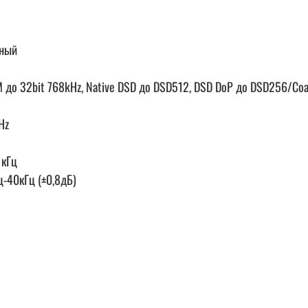
ьный
о 32bit 768kHz, Native DSD до DSD512, DSD DoP до DSD256/Coaxia
Hz
 кГц
ц-40кГц (±0,8дБ)