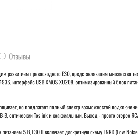
Отзывы
ящим развитием превосходного E30, представляющим множество т
493S, интерфейс USB XMOS XU208, оптимизированный блок питания
рщивает, но предлагает полный спектр возможностей подключения,
B, оптический Toslink и коаксиальный. Выход - просто стерео RC
итанием 5 В, E30 II включает дискретную схему LNRD (Low Noise R