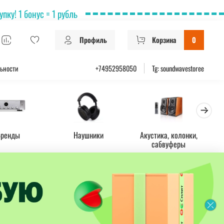
ку! 1 бонус = 1 рубль
Профиль
Корзина
0
ьности
+74952958050
Tg: soundwavestoree
Бренды
Наушники
Акустика, колонки,
Ус
сабвуферы