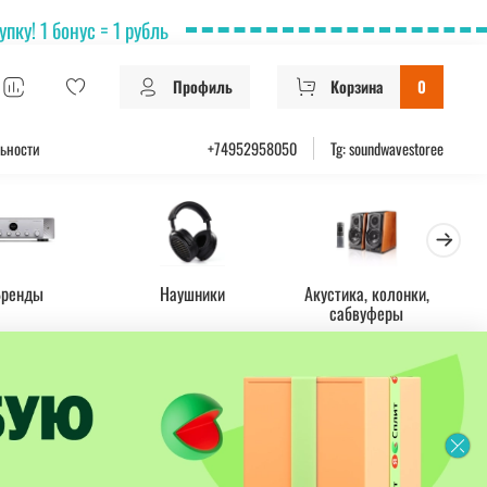
ку! 1 бонус = 1 рубль
Профиль
Корзина
0
ьности
+74952958050
Tg: soundwavestoree
Бренды
Наушники
Акустика, колонки,
Ус
сабвуферы