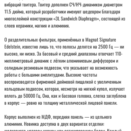
вибраций твитера. Твитер дополнен СЧ/НЧ-динамиком диаметром
11.5 дюйма, который разработчики именуют шедевром благодаря
многослойной конструкции «3L Sandwich Diaphragm», состоящей из
слоев керамики, магния и алюминия.
О разделительных фильтрах, применённых в Magnat Signature
Edelstein, известно лишь то, что полосы делятся на 2500 Гц — ни
высоко, ни низко. За басовый и средний диапазоны отвечает 110-
миллиметровый динамик с лёгким алюминиевым диффузором и
солидным резиновым подвесом, что указывает на возможность
работы с большими амплитудами. Высокие частоты
воспроизводятся фирменной дюймовой пищалкой с увеличенным
кольцевым подвесом, которая, несмотря на мягкий купол, излучает
вплоть до 50000 Гц. Она, как и басовая головка, слегка заглублена
в корпус — ровно на толщину металлической лицевой панели.
Корпус выполнен из МДФ, передняя панель — из цельного
алюминия. Новинка доступна в двух вариантах отделки:
шелковисто-матовом черном или сатинированном белом. Каждый