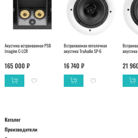
Акустика встраиваемая PSB
Встраиваемая потолочная
Встраива
Imagine C-LCR
акустика TruAudio SP-6
акустика 
165 000 ₽
16 740 ₽
21 96
Каталог
Производители