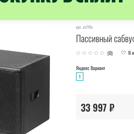
арт.
es110s
Пассивный сабву
В 
(0)
Яндекс Вариант
1
33 997 ₽