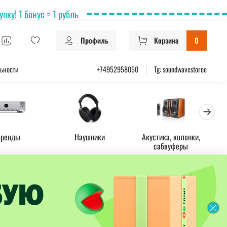
ку! 1 бонус = 1 рубль
Профиль
Корзина
0
ьности
+74952958050
Tg: soundwavestoree
Бренды
Наушники
Акустика, колонки,
Ус
сабвуферы