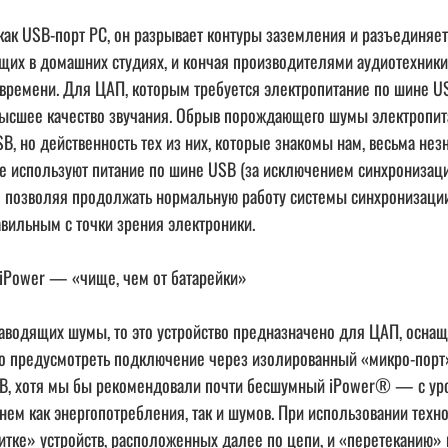
, как USB-порт PC, он разрывает контуры заземления и разъедин
ющих в домашних студиях, и кончая производителями аудиотехник
т времени. Для ЦАП, которым требуется электропитание по шине U
аивысшее качество звучания. Обрыв порождающего шумы электроп
, но действенность тех из них, которые знакомы нам, весьма нез
 используют питание по шине USB (за исключением синхронизаци
я позволяя продолжать нормальную работу системы синхронизации.
вильным с точки зрения электроники.
 iPower — «чище, чем от батарейки»
наводящих шумы, то это устройство предназначено для ЦАП, осна
мо предусмотреть подключение через изолированный «микро-порт
 В, хотя мы бы рекомендовали почти бесшумный iPower® — с уро
внем как энергопотребления, так и шумов. При использовании техн
питке» устройств, расположенных далее по цепи, и «перетеканию» 