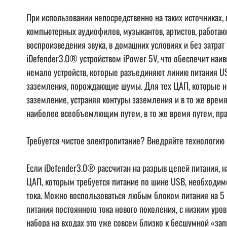
При использовании непосредственно на таких источниках
компьютерных аудиофилов, музыкантов, артистов, работа
воспроизведения звука, в домашних условиях и без затра
iDefender3.0® устройством iPower 5V, что обеспечит н
немало устройств, которые разъединяют линию питания USB
заземления, порождающие шумы. Для тех ЦАП, которые не
заземление, устраняя контуры заземления и в то же врем
наиболее всеобъемлющим путем, в то же время путем, пра
Требуется чистое электропитание? Внедряйте технологию
Если iDefender3.0® рассчитан на разрыв цепей питания, 
ЦАП, которым требуется питание по шине USB, необходи
тока. Можно воспользоваться любым блоком питания на 5
питания постоянного тока нового поколения, с низким уро
набора на входах это уже совсем близко к бесшумной «за