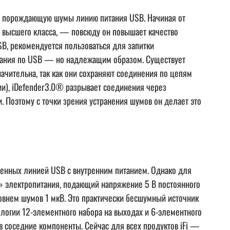
яет порождающую шумы линию питания USB. Начиная от
и высшего класса, — повсюду он повышает качество
SB, рекомендуется пользоваться для запитки
итания по USB — но надлежащим образом. Существует
начительна, так как они сохраняют соединения по цепям
и), iDefender3.0® разрывает соединения через
 Поэтому с точки зрения устранения шумов он делает это
щенных линией USB с внутренним питанием. Однако для
» электропитания, подающий напряжение 5 В постоянного
внем шумов 1 мкВ. Это практически бесшумный источник
ологии 12-элементного набора на выходах и 6-элементного
в соседние компоненты. Сейчас для всех продуктов iFi —