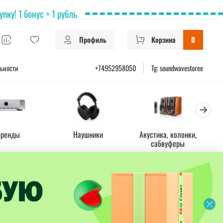
ку! 1 бонус = 1 рубль
Профиль
Корзина
0
ьности
+74952958050
Tg: soundwavestoree
Бренды
Наушники
Акустика, колонки,
Ус
сабвуферы