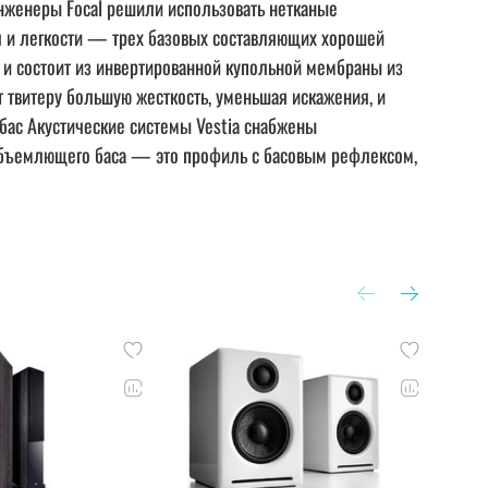
нженеры Focal решили использовать нетканые
я и легкости — трех базовых составляющих хорошей
l и состоит из инвертированной купольной мембраны из
 твитеру большую жесткость, уменьшая искажения, и
бас Акустические системы Vestia снабжены
еобъемлющего баса — это профиль с басовым рефлексом,