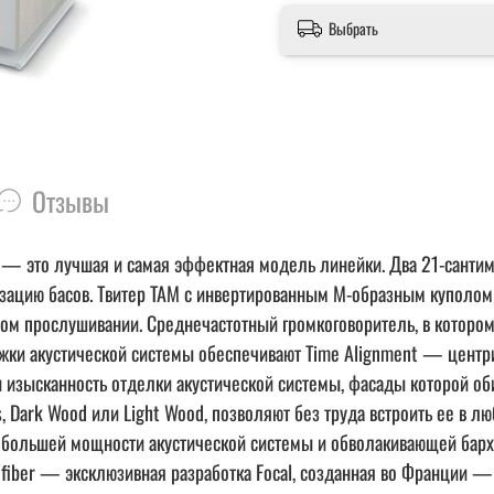
Выбрать
Отзывы
 N°4 — это лучшая и самая эффектная модель линейки. Два 21-са
изацию басов. Твитер TAM с инвертированным М-образным куполом 
ьном прослушивании. Среднечастотный громкоговоритель, в котором 
ожки акустической системы обеспечивают Time Alignment — цент
и изысканность отделки акустической системы, фасады которой об
, Dark Wood или Light Wood, позволяют без труда встроить ее в л
 большей мощности акустической системы и обволакивающей барх
efiber — эксклюзивная разработка Focal, созданная во Франции 