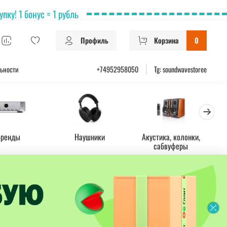
ку! 1 бонус = 1 рубль
Профиль
Корзина
0
ьности
+74952958050
Tg: soundwavestoree
Бренды
Наушники
Акустика, колонки,
Ус
сабвуферы