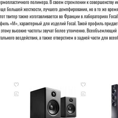
рмопластичного полимера. В своем стремлении к совершенству и
ще большей жесткости, лучшего демпфирования, но в то же врем
тот твитер также изготавливается во Франции в лабораториях Foca
иль «М», характерный для изделий Focal. Такой профиль придает
 этому высокие частоты звучат более утонченно. Всеобъемлющий 
льного воздействия, а также отверстием в задней части для вс