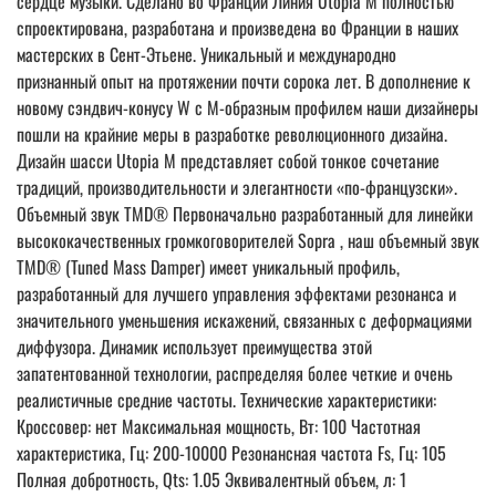
сердце музыки. Сделано во Франции Линия Utopia M полностью
спроектирована, разработана и произведена во Франции в наших
мастерских в Сент-Этьене. Уникальный и международно
признанный опыт на протяжении почти сорока лет. В дополнение к
новому сэндвич-конусу W с М-образным профилем наши дизайнеры
пошли на крайние меры в разработке революционного дизайна.
Дизайн шасси Utopia M представляет собой тонкое сочетание
традиций, производительности и элегантности «по-французски».
Объемный звук TMD® Первоначально разработанный для линейки
высококачественных громкоговорителей Sopra , наш объемный звук
TMD® (Tuned Mass Damper) имеет уникальный профиль,
разработанный для лучшего управления эффектами резонанса и
значительного уменьшения искажений, связанных с деформациями
диффузора. Динамик использует преимущества этой
запатентованной технологии, распределяя более четкие и очень
реалистичные средние частоты. Технические характеристики:
Кроссовер: нет Максимальная мощность, Вт: 100 Частотная
характеристика, Гц: 200-10000 Резонансная частота Fs, Гц: 105
Полная добротность, Qts: 1.05 Эквивалентный объем, л: 1