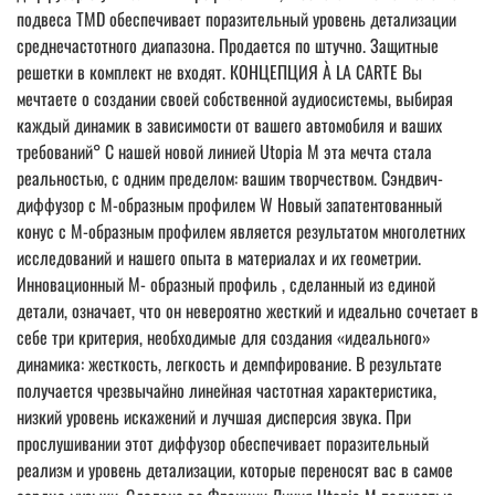
подвеса TMD обеспечивает поразительный уровень детализации
среднечастотного диапазона. Продается по штучно. Защитные
решетки в комплект не входят. КОНЦЕПЦИЯ À LA CARTE Вы
мечтаете о создании своей собственной аудиосистемы, выбирая
каждый динамик в зависимости от вашего автомобиля и ваших
требований° С нашей новой линией Utopia M эта мечта стала
реальностью, с одним пределом: вашим творчеством. Сэндвич-
диффузор с М-образным профилем W Новый запатентованный
конус с М-образным профилем является результатом многолетних
исследований и нашего опыта в материалах и их геометрии.
Инновационный M- образный профиль , сделанный из единой
детали, означает, что он невероятно жесткий и идеально сочетает в
себе три критерия, необходимые для создания «идеального»
динамика: жесткость, легкость и демпфирование. В результате
получается чрезвычайно линейная частотная характеристика,
низкий уровень искажений и лучшая дисперсия звука. При
прослушивании этот диффузор обеспечивает поразительный
реализм и уровень детализации, которые переносят вас в самое