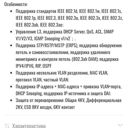
Особенности:
Поддержка стандартов IEEE 802.1d, IEEE 802.1w, IEEE 802.1s,
IEEE 802.1p, IEEE 802.3, IEEE 802.3u, IEEE 802.3x, IEEE 802.3z,
IEEE 802.3ab, IEEE 802.3ae;
Управление L3, поддержка DHCP Server, QoS, ACL, SNMP
V1/V2/V3, IGMP Snooping v1/v2；.
Поддержка STP/RSTP/MSTP (ERPS), поддержка обнаружения
петель и самовосстановления, поддержка удаленного
мониторинга и контроля петель (802.3ah OAM); поддержка
IPV4/IPV6, RIP, OSPF
Поддержка нескольких VLAN разделения, MAC VLAN,
протокол VLAN, частный VLAN;
Поддержка IP-адреса + MAC-адреса + привязка VLAN+порта,
DHCP Snooping, поддержка IP-источника и защита DAI;
Защита от перенапряжения: Общая 4KV, Дифференциальная
2KV, ESD 8KV воздух, 6KV контакт
Характеристики