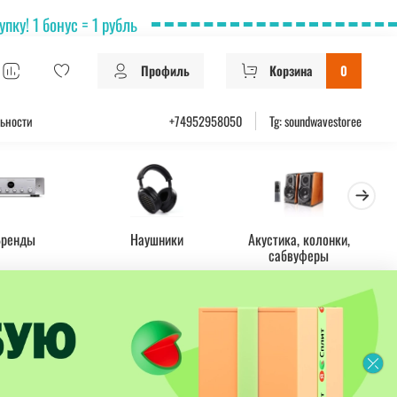
ку! 1 бонус = 1 рубль
Профиль
Корзина
0
ьности
+74952958050
Tg: soundwavestoree
Бренды
Наушники
Акустика, колонки,
Ус
сабвуферы