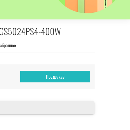
y GS5024PS4-400W
избранное
Предзаказ