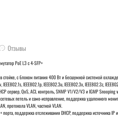
Отзывы
утатор PoE L3 с 4-SFP+
 в стойке, с блоком питания 400 Вт и бесшумной системой охлажде
IEEE802.1s, IEEE802.1p, IEEE802.3u, IEEE802.3x, IEEE802.3z, IEEE802
CP сервер, QoS, ACL контроль, SNMP V1/V2/V3 и IGMP Snooping v
етевых петель и само-исправление, поддержка удаленного монито
N, протокола VLAN, частной VLAN.
+ порта, поддержка отслеживания DHCP, поддержка источника IP и