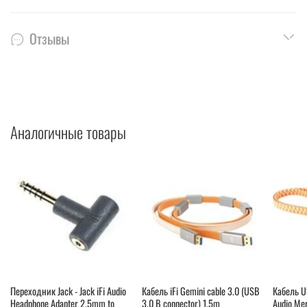
Отзывы
Аналогичные товары
Переходник Jack - Jack iFi Audio
Кабель iFi Gemini cable 3.0 (USB
Кабель US
Headphone Adapter 2.5mm to
3.0 B connector) 1.5m
Audio Me