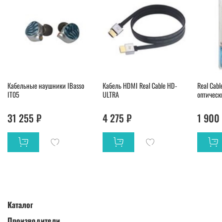
Кабельные наушники IBasso
Кабель HDMI Real Cable HD-
Real Cabl
IT05
ULTRA
оптическ
31 255 ₽
4 275 ₽
1 900
Каталог
Производители