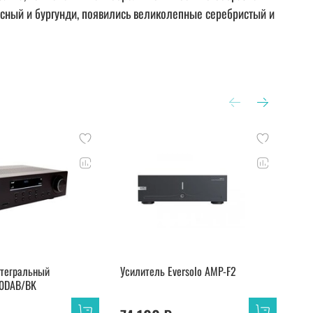
расный и бургунди, появились великолепные серебристый и
нтегральный
Усилитель Eversolo AMP-F2
AV 
0DAB/BK
Cin