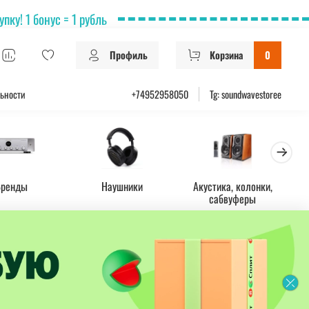
ку! 1 бонус = 1 рубль
Профиль
Корзина
0
ьности
+74952958050
Tg: soundwavestoree
Бренды
Наушники
Акустика, колонки,
Ус
сабвуферы