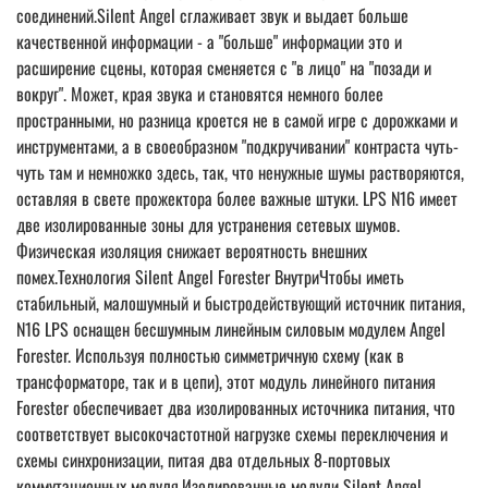
соединений.Silent Angel сглаживает звук и выдает больше
качественной информации - а "больше" информации это и
расширение сцены, которая сменяется с "в лицо" на "позади и
вокруг". Может, края звука и становятся немного более
пространными, но разница кроется не в самой игре с дорожками и
инструментами, а в своеобразном "подкручивании" контраста чуть-
чуть там и немножко здесь, так, что ненужные шумы растворяются,
оставляя в свете прожектора более важные штуки. LPS N16 имеет
две изолированные зоны для устранения сетевых шумов.
Физическая изоляция снижает вероятность внешних
помех.Технология Silent Angel Forester ВнутриЧтобы иметь
стабильный, малошумный и быстродействующий источник питания,
N16 LPS оснащен бесшумным линейным силовым модулем Angel
Forester. Используя полностью симметричную схему (как в
трансформаторе, так и в цепи), этот модуль линейного питания
Forester обеспечивает два изолированных источника питания, что
соответствует высокочастотной нагрузке схемы переключения и
схемы синхронизации, питая два отдельных 8-портовых
коммутационных модуля.Изолированные модули Silent Angel