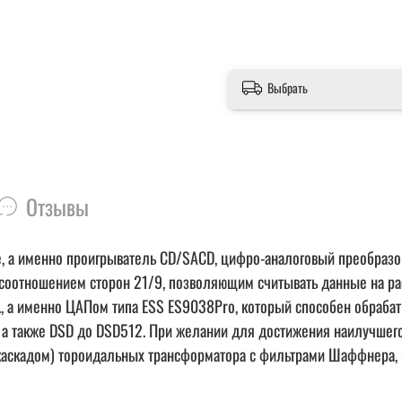
Выбрать
Отзывы
, а именно проигрыватель CD/SACD, цифро-аналоговый преобразо
оотношением сторон 21/9, позволяющим считывать данные на расс
., а именно ЦАПом типа ESS ES9038Pro, который способен обраба
D, а также DSD до DSD512. При желании для достижения наилучшег
каскадом) тороидальных трансформатора с фильтрами Шаффнера,