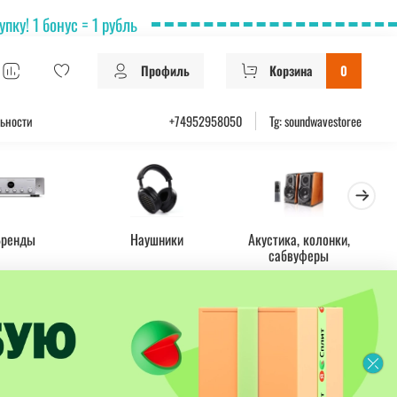
ку! 1 бонус = 1 рубль
Профиль
Корзина
0
ьности
+74952958050
Tg: soundwavestoree
Бренды
Наушники
Акустика, колонки,
Ус
сабвуферы