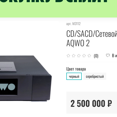
арт.
M3112
CD/SACD/Сетевой
AQWO 2
В 
(0)
Цвет товара
черный
серебристый
2 500 000 ₽