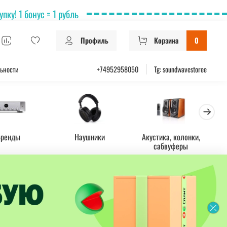
ку! 1 бонус = 1 рубль
Профиль
Корзина
0
ьности
+74952958050
Tg: soundwavestoree
Бренды
Наушники
Акустика, колонки,
Ус
сабвуферы