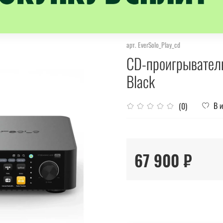
арт.
EverSolo_Play_cd
CD-проигрыватель 
Black
В 
(0)
67 900 ₽