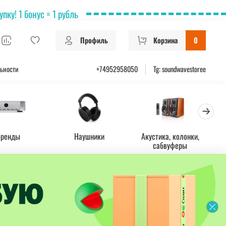
ку! 1 бонус = 1 рубль
Профиль
Корзина
0
ьности
+74952958050
Tg: soundwavestoree
Бренды
Наушники
Акустика, колонки,
Ус
сабвуферы