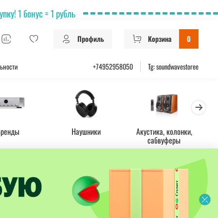
ку! 1 бонус = 1 рубль
Профиль
Корзина
0
ьности
+74952958050
Tg: soundwavestoree
Бренды
Наушники
Акустика, колонки,
Ус
сабвуферы