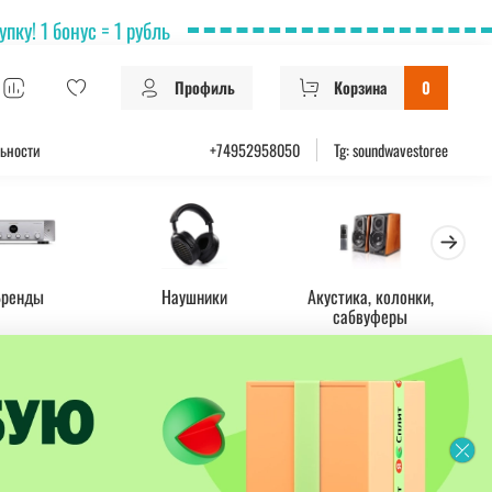
ку! 1 бонус = 1 рубль
Профиль
Корзина
0
ьности
+74952958050
Tg: soundwavestoree
Бренды
Наушники
Акустика, колонки,
Ус
сабвуферы