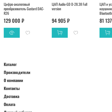
Цифро-аналоговый
ЦАП Audio-GD D-28.38 Full
ЦАП и ус
преобразователь Gustard DAC-
version
наушнико
R26
Bluetooth
129 000 ₽
94 905 ₽
81 137
Каталог
Производители
О компании
Контакты
Доставка
Оплата