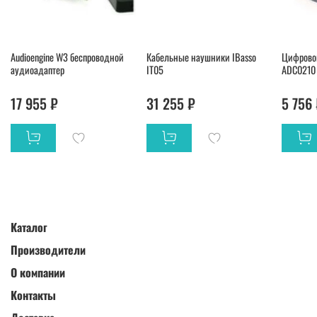
Audioengine W3 беспроводной
Кабельные наушники IBasso
Цифрово
аудиоадаптер
IT05
ADC0210
17 955 ₽
31 255 ₽
5 756
Каталог
Производители
О компании
Контакты