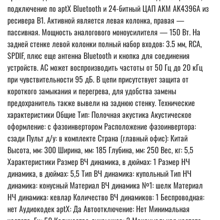
подключение по aptX Bluetooth и 24-битный ЦАП AKM AK4396A из
ресивера B1. Активной является левая колонка, правая —
пассивная. Мощность аналогового моноусилителя — 150 Вт. На
задней стенке левой колонки полный набор входов: 3.5 мм, RCA,
SPDIF, плюс еще антенна Bluetooth и кнопка для соединения
устройств. АС может воспроизводить частоты от 50 Гц до 20 кГц
при чувствительности 95 дБ. В цепи присутствует защита от
короткого замыкания и перегрева, для удобства замены
предохранитель также вывели на заднюю стенку. Технические
характеристики Общие Тип: Полочная акустика Акустическое
оформление: с фазоинвертором Расположение фазоинвертора:
сзади Пульт д/у: в комплекте Страна (главный офис): Китай
Высота, мм: 300 Ширина, мм: 185 Глубина, мм: 250 Вес, кг: 5,5
Характеристики Размер ВЧ динамика, в дюймах: 1 Размер НЧ
динамика, в дюймах: 5,5 Тип ВЧ динамика: купольный Тип НЧ
динамика: конусный Материал ВЧ динамика №1: шелк Материал
НЧ динамика: кевлар Количество ВЧ динамиков: 1 Беспроводная:
нет Аудиокодек aptX: Да Автоотключение: Нет Минимальная