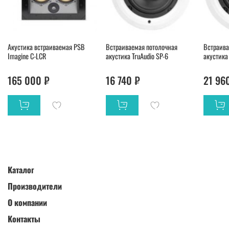
Акустика встраиваемая PSB
Встраиваемая потолочная
Встраива
Imagine C-LCR
акустика TruAudio SP-6
акустика 
165 000 ₽
16 740 ₽
21 96
Каталог
Производители
О компании
Контакты